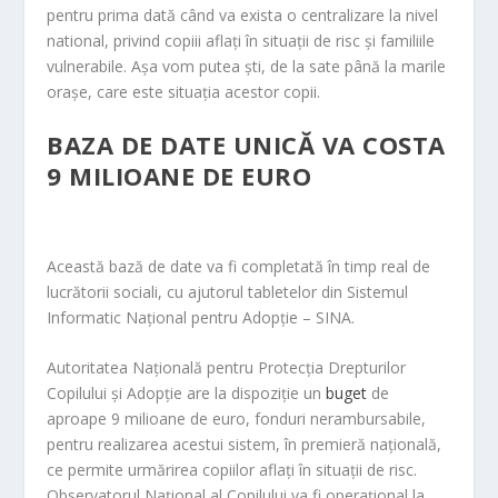
pentru prima dată când va exista o centralizare la nivel
national, privind copiii aflați în situații de risc și familiile
vulnerabile. Așa vom putea ști, de la sate până la marile
orașe, care este situația acestor copii.
BAZA DE DATE UNICĂ VA COSTA
9 MILIOANE DE EURO
Această bază de date va fi completată în timp real de
lucrătorii sociali, cu ajutorul tabletelor din Sistemul
Informatic Național pentru Adopție – SINA.
Autoritatea Națională pentru Protecția Drepturilor
Copilului și Adopție are la dispoziție un
buget
de
aproape 9 milioane de euro, fonduri nerambursabile,
pentru realizarea acestui sistem, în premieră națională,
ce permite urmărirea copiilor aflați în situații de risc.
Observatorul Național al Copilului va fi operațional la