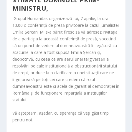
MINISTRU,
Grupul Humanitas organizează joi, 7 aprilie, la ora
13.00 o conferință de presă privitoare la cazul jurnalistei
Emilia Șercan. Mi s-a părut firesc să vă adresez invitația
de a participa la această conferință de presă, socotind
că un punct de vedere al dumneavoastră în legătură cu
atacurile la care a fost supusă Emilia Șercan și,
deopotrivă, cu ceea ce are aerul unei tergiversări a
rezolvării pe cale instituțională a obstrucționării statului
de drept, ar duce la o clarificare a unei situații care ne
îngrijorează pe toți cei care credem că rolul
dumneavoastră este și acela de garant al democrației în
România și de funcționare imparțială a instituțiilor
statului.
Vă așteptăm, așadar, cu speranța că veți găsi timp
pentru noi.