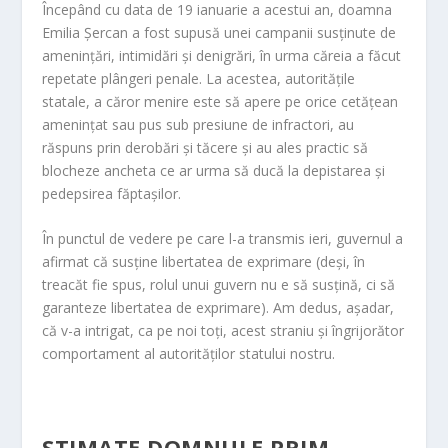
Începând cu data de 19 ianuarie a acestui an, doamna
Emilia Șercan a fost supusă unei campanii susținute de
amenințări, intimidări și denigrări, în urma căreia a făcut
repetate plângeri penale. La acestea, autoritățile
statale, a căror menire este să apere pe orice cetățean
amenințat sau pus sub presiune de infractori, au
răspuns prin derobări și tăcere și au ales practic să
blocheze ancheta ce ar urma să ducă la depistarea și
pedepsirea făptașilor.
În punctul de vedere pe care l-a transmis ieri, guvernul a
afirmat că susține libertatea de exprimare (deși, în
treacăt fie spus, rolul unui guvern nu e să susțină, ci să
garanteze libertatea de exprimare). Am dedus, așadar,
că v-a intrigat, ca pe noi toți, acest straniu și îngrijorător
comportament al autorităților statului nostru.
STIMATE DOMNULE PRIM-