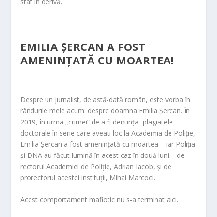
stat în derivă.
EMILIA ȘERCAN A FOST
AMENINȚATĂ CU MOARTEA!
Despre un jurnalist, de astă-dată român, este vorba în
rândurile mele acum: despre doamna Emilia Șercan. În
2019, în urma „crimei” de a fi denunțat plagiatele
doctorale în serie care aveau loc la Academia de Poliție,
Emilia Șercan a fost amenințată cu moartea – iar Poliția
și DNA au făcut lumină în acest caz în două luni – de
rectorul Academiei de Poliție, Adrian Iacob, și de
prorectorul acestei instituții, Mihai Marcoci.
Acest comportament mafiotic nu s-a terminat aici.