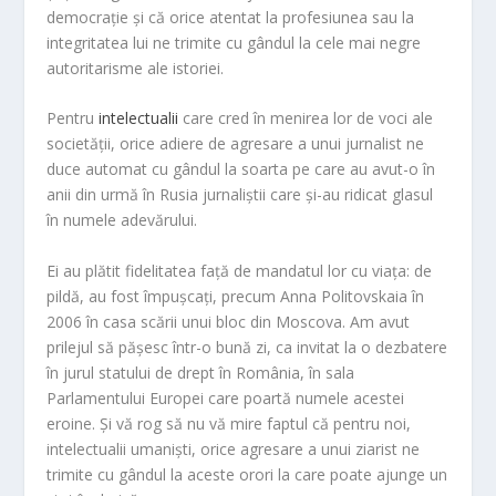
democrație și că orice atentat la profesiunea sau la
integritatea lui ne trimite cu gândul la cele mai negre
autoritarisme ale istoriei.
Pentru
intelectualii
care cred în menirea lor de voci ale
societății, orice adiere de agresare a unui jurnalist ne
duce automat cu gândul la soarta pe care au avut-o în
anii din urmă în Rusia jurnaliștii care și-au ridicat glasul
în numele adevărului.
Ei au plătit fidelitatea față de mandatul lor cu viața: de
pildă, au fost împușcați, precum Anna Politovskaia în
2006 în casa scării unui bloc din Moscova. Am avut
prilejul să pășesc într-o bună zi, ca invitat la o dezbatere
în jurul statului de drept în România, în sala
Parlamentului Europei care poartă numele acestei
eroine. Și vă rog să nu vă mire faptul că pentru noi,
intelectualii umaniști, orice agresare a unui ziarist ne
trimite cu gândul la aceste orori la care poate ajunge un