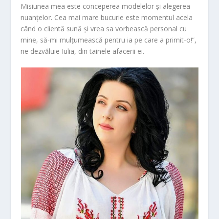
Misiunea mea este conceperea modelelor și alegerea
nuanțelor. Cea mai mare bucurie este momentul acela
când o clientă sună și vrea sa vorbească personal cu
mine, să-mi mulțumească pentru ia pe care a primit-o!”,
ne dezvăluie Iulia, din tainele afacerii ei.