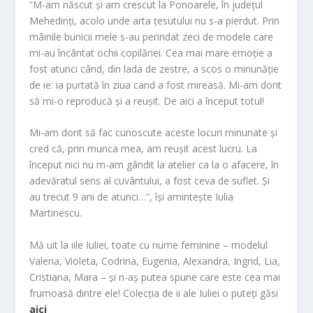
”M-am născut și am crescut la Ponoarele, în județul
Mehedinți, acolo unde arta țesutului nu s-a pierdut. Prin
mâinile bunicii mele s-au perindat zeci de modele care
mi-au încântat ochii copilăriei. Cea mai mare emoție a
fost atunci când, din lada de zestre, a scos o minunăție
de ie: ia purtată în ziua cand a fost mireasă. Mi-am dorit
să mi-o reproducă și a reușit. De aici a început totul!
Mi-am dorit să fac cunoscute aceste locuri minunate şi
cred că, prin munca mea, am reuşit acest lucru. La
început nici nu m-am gândit la atelier ca la o afacere, în
adevăratul sens al cuvântului, a fost ceva de suflet. Și
au trecut 9 ani de atunci…”, își amintește Iulia
Martinescu.
Mă uit la iile Iuliei, toate cu nume feminine – modelul
Valeria, Violeta, Codrina, Eugenia, Alexandra, Ingrid, Lia,
Cristiana, Mara – și n-aș putea spune care este cea mai
frumoasă dintre ele! Colecția de ii ale Iuliei o puteți găsi
aici