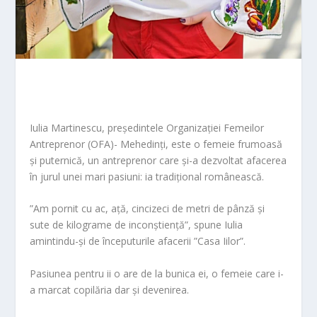
Iulia Martinescu, președintele Organizației Femeilor
Antreprenor (OFA)- Mehedinți, este o femeie frumoasă
și puternică, un antreprenor care și-a dezvoltat afacerea
în jurul unei mari pasiuni: ia tradițional românească.
”Am pornit cu ac, ață, cincizeci de metri de pânză și
sute de kilograme de inconștiență”, spune Iulia
amintindu-și de începuturile afacerii ”Casa Iilor”.
Pasiunea pentru ii o are de la bunica ei, o femeie care i-
a marcat copilăria dar și devenirea.