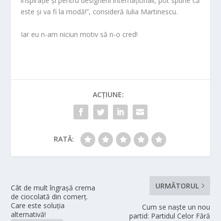
inspirație și pentru designerii internaționali, pot spune că
este și va fi la modă!”, consideră Iulia Martinescu.
Iar eu n-am niciun motiv să n-o cred!
ACȚIUNE:
RATĂ:
URMĂTORUL
Cât de mult îngrașă crema
de ciocolată din comerț.
Care este soluția
Cum se naște un nou
alternativă!
partid: Partidul Celor Fără