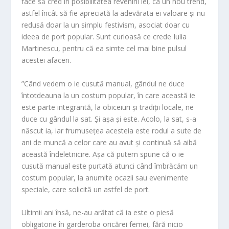
face să cred în posibilitatea revenirii iei, ca un nou trend,
astfel încât să fie apreciată la adevărata ei valoare și nu
redusă doar la un simplu festivism, asociat doar cu
ideea de port popular. Sunt curioasă ce crede Iulia
Martinescu, pentru că ea simte cel mai bine pulsul
acestei afaceri.
”Când vedem o ie cusută manual, gândul ne duce
întotdeauna la un costum popular, în care această ie
este parte integrantă, la obiceiuri și tradiții locale, ne
duce cu gândul la sat. Și așa și este. Acolo, la sat, s-a
născut ia, iar frumusețea acesteia este rodul a sute de
ani de muncă a celor care au avut şi continuă să aibă
această îndeletnicire. Așa că putem spune că o ie
cusută manual este purtată atunci când îmbrăcăm un
costum popular, la anumite ocazii sau evenimente
speciale, care solicită un astfel de port.
Ultimii ani însă, ne-au arătat că ia este o piesă
obligatorie în garderoba oricărei femei, fără nicio