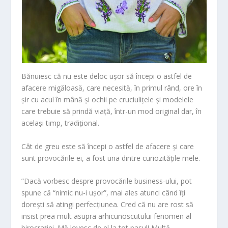
Bănuiesc că nu este deloc ușor să începi o astfel de
afacere migăloasă, care necesită, în primul rând, ore în
șir cu acul în mână și ochii pe cruciulițele și modelele
care trebuie să prindă viață, într-un mod original dar, în
același timp, tradițional.
Cât de greu este să începi o astfel de afacere și care
sunt provocările ei, a fost una dintre curiozitățile mele.
”Dacă vorbesc despre provocările business-ului, pot
spune că “nimic nu-i ușor”, mai ales atunci când îți
dorești să atingi perfecțiunea. Cred că nu are rost să
insist prea mult asupra arhicunoscutului fenomen al
birocrației. Mă lovesc de el la tot pasul! Multă