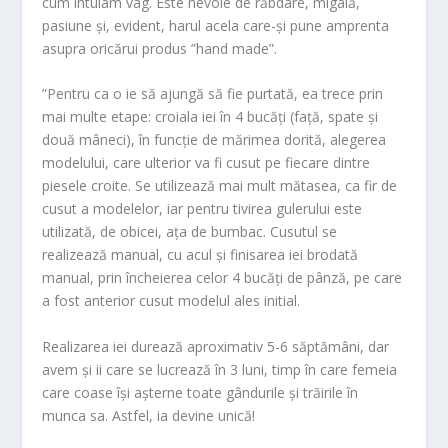
cum intuiam vag. Este nevoie de răbdare, migală,
pasiune și, evident, harul acela care-și pune amprenta
asupra oricărui produs ”hand made”.
”Pentru ca o ie să ajungă să fie purtată, ea trece prin
mai multe etape: croiala iei în 4 bucăți (față, spate și
două mâneci), în funcție de mărimea dorită, alegerea
modelului, care ulterior va fi cusut pe fiecare dintre
piesele croite. Se utilizează mai mult mătasea, ca fir de
cusut a modelelor, iar pentru tivirea gulerului este
utilizată, de obicei, ața de bumbac. Cusutul se
realizează manual, cu acul și finisarea iei brodată
manual, prin încheierea celor 4 bucăți de pânză, pe care
a fost anterior cusut modelul ales initial.
Realizarea iei durează aproximativ 5-6 săptămâni, dar
avem și ii care se lucrează în 3 luni, timp în care femeia
care coase își așterne toate gândurile și trăirile în
munca sa. Astfel, ia devine unică!