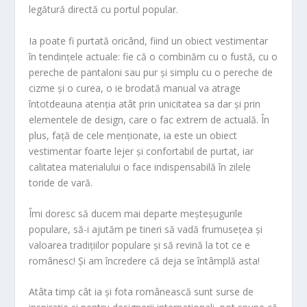
legătură directă cu portul popular.
Ia poate fi purtată oricând, fiind un obiect vestimentar
în tendințele actuale: fie că o combinăm cu o fustă, cu o
pereche de pantaloni sau pur și simplu cu o pereche de
cizme și o curea, o ie brodată manual va atrage
întotdeauna atenția atât prin unicitatea sa dar și prin
elementele de design, care o fac extrem de actuală. În
plus, față de cele menționate, ia este un obiect
vestimentar foarte lejer și confortabil de purtat, iar
calitatea materialului o face indispensabilă în zilele
toride de vară.
Îmi doresc să ducem mai departe meșteșugurile
populare, să-i ajutăm pe tineri să vadă frumusețea și
valoarea tradițiilor populare și să revină la tot ce e
românesc! Și am încredere că deja se întâmplă asta!
Atâta timp cât ia și fota românească sunt surse de