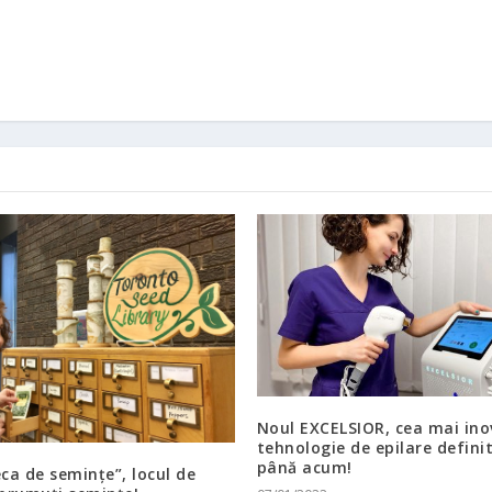
Noul EXCELSIOR, cea mai in
tehnologie de epilare defini
până acum!
eca de semințe”, locul de