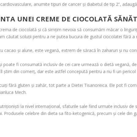
cardiovasculare, anumite tipuri de cancer și diabetul de tip 2”, adaugă
IANTA UNEI CREME DE CIOCOLATĂ SĂNĂ
și crema de ciocolată și că simțim nevoia să consumăm măcar o linguri
 am căutat soluții pentru a ne putea bucura de gustul ciocolatei fără a 
u cacao și alune, este vegană, extrem de săracă în zaharuri și nu conț
 și poate fi consumată inclusiv de cei care urmează o dietă vegană, d
îl știm din comerț, dar este astfel concepută pentru a nu fi un pericol
i fără gluten și zahăr, tot parte a Dietei Tisanoreica. Ele pot fi c
 Gianluca Mech.
triționiști la nivel internațional, sfaturile sale fiind urmate inclusiv
i. Produsele celebre din dieta sa fito-ketogenică, precum și cele din