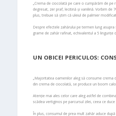
„Crema de ciocolată pe care o cumpărăm de pe raft
degresat, zer praf, lecitină și vanilină. Vorbim de
plus, trebuie să știm că uleiul de palmier modifi
Despre efectele zahărului pe termen lung asupra să
grame de zahăr rafinat, echivalentul a 5 lingurițe 
UN OBICEI PERICULOS: CON
„Majoritatea oamenilor aleg să consume crema de ci
din crema de ciocolată, se produce un boom calor
Atenție mai ales celor care aleg astfel de combina
scădea vertiginos pe parcursul zilei, ceea ce duce
În plus, consumul de prea mult zahăr aduce după sin