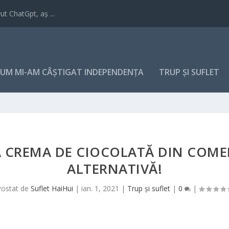
t ChatGpt, aș ...
UM MI-AM CÂȘTIGAT INDEPENDENȚA
TRUP ȘI SUFLET
 CREMA DE CIOCOLATĂ DIN COMER
ALTERNATIVĂ!
Postat de
Suflet HaiHui
|
ian. 1, 2021
|
Trup și suflet
|
0
|