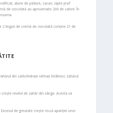
odificat, alune de pădure, cacao, lapte praf
remă de ciocolată au aproximativ 200 de calorii. În
consuma.
de 2 linguri de cremă de ciocolată conține 21 de
ĂTITE
ărul din carbohidrații rafinați întâlnesc zahărul
a crește nivelul de zahăr din sânge. Acesta va
Excesul de greutate crește riscul apariției unor