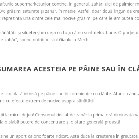
urile supermarketurilor conține, în general, zahăr, ulei de palmier m
 70% grăsimi saturate și zahăr, în medie. Astfel, doar două linguri de c
cat reprezintă una dintre cele mai nocive grăsimi pe care le-am putea 
nătății și siluetei știm deja cu toții că nu sunt deloc bune. O porție 
de zahăr”, spune nutriționistul Gianluca Mech.
SUMAREA ACESTEIA PE PÂINE SAU ÎN CL
ocolată întinsă pe pâine sau în combinație cu clătite. Atunci când zah
ic cu efecte extrem de nocive asupra sănătății.
ții la micul dejun! Consumul ridicat de zahăr la prima oră dimineața v
 la o slabă putere de concentrare și o stare generală proastă.
e un aport caloric foarte ridicat. Asta duce la creșterea în greutate. 