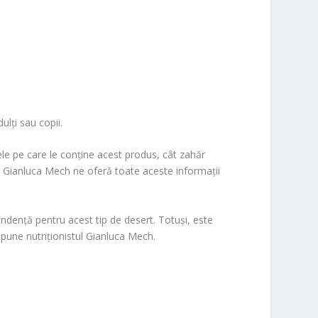
lți sau copii.
ele pe care le conține acest produs, cât zahăr
an Gianluca Mech ne oferă toate aceste informații
endență pentru acest tip de desert. Totuși, este
spune nutriționistul Gianluca Mech.