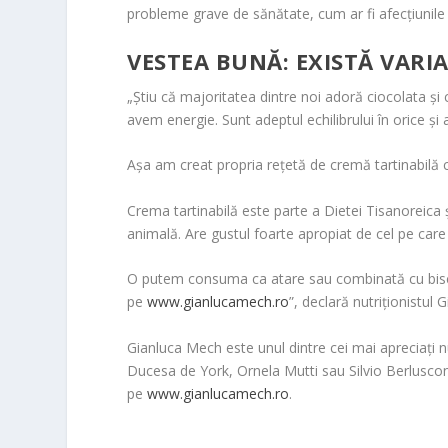
probleme grave de sănătate, cum ar fi afecțiunile 
VESTEA BUNĂ: EXISTĂ VAR
„Știu că majoritatea dintre noi adoră ciocolata 
avem energie. Sunt adeptul echilibrului în orice și
Așa am creat propria rețetă de cremă tartinabilă c
Crema tartinabilă este parte a Dietei Tisanoreica
animală. Are gustul foarte apropiat de cel pe care 
O putem consuma ca atare sau combinată cu biscuiț
pe
www.gianlucamech.ro
”, declară nutriționistul
Gianluca Mech este unul dintre cei mai apreciați nu
Ducesa de York, Ornela Mutti sau Silvio Berluscon
pe
www.gianlucamech.ro
.