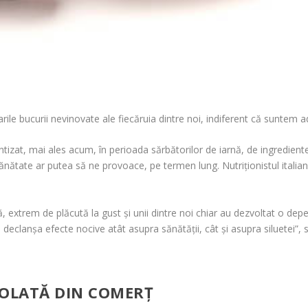
le bucurii nevinovate ale fiecăruia dintre noi, indiferent că suntem adu
ntizat, mai ales acum, în perioada sărbătorilor de iarnă, de ingredient
ănătate ar putea să ne provoace, pe termen lung. Nutriționistul itali
 extrem de plăcută la gust și unii dintre noi chiar au dezvoltat o dep
eclanșa efecte nocive atât asupra sănătății, cât și asupra siluetei”, 
COLATĂ DIN COMERȚ