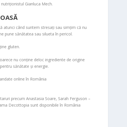
 nutriționistul Gianluca Mech.
TOASĂ
ță atunci când suntem stresați sau simțim că nu
ne pune sănătatea sau silueta în pericol.
ine gluten.
eoarece nu conține deloc ingrediente de origine
 pentru sănătate și energie.
omandate online în România
 de staruri precum Anastasia Soare, Sarah Ferguson –
 gama Decottopia sunt disponibile în România