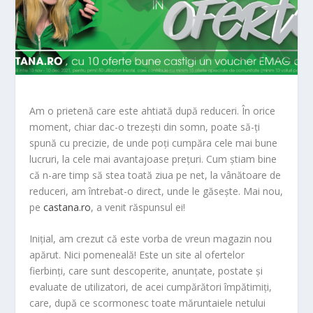
Am o prietenă care este ahtiată după reduceri. În orice
moment, chiar dac-o trezești din somn, poate să-ți
spună cu precizie, de unde poți cumpăra cele mai bune
lucruri, la cele mai avantajoase prețuri. Cum știam bine
că n-are timp să stea toată ziua pe net, la vânătoare de
reduceri, am întrebat-o direct, unde le găsește. Mai nou,
pe
castana.ro
, a venit răspunsul ei!
Inițial, am crezut că este vorba de vreun magazin nou
apărut. Nici pomeneală! Este un site al ofertelor
fierbinți, care sunt descoperite, anunțate, postate și
evaluate de utilizatori, de acei cumpărători împătimiți,
care, după ce scormonesc toate măruntaiele netului