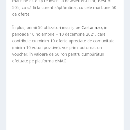
mai bine este să te înscrii la newsletter-ul lor, Best of
50’s, ca să fii la curent săptămânal, cu cele mai bune 50
de oferte.
În plus, primii 50 utilizatori înscriși pe
Castana.ro
, în
perioada 10 noiembrie – 10 decembrie 2021, care
contribuie cu minim 10 oferte apreciate de comunitate
(minim 10 voturi pozitive), vor primi automat un
voucher, în valoare de 50 ron pentru cumpărături
efetuate pe platforma eMAG.