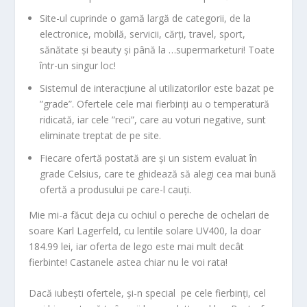
Site-ul cuprinde o gamă largă de categorii, de la
electronice, mobilă, servicii, cărți, travel, sport,
sănătate și beauty și până la …supermarketuri! Toate
într-un singur loc!
Sistemul de interacțiune al utilizatorilor este bazat pe
”grade”. Ofertele cele mai fierbinți au o temperatură
ridicată, iar cele ”reci”, care au voturi negative, sunt
eliminate treptat de pe site.
Fiecare ofertă postată are și un sistem evaluat în
grade Celsius, care te ghidează să alegi cea mai bună
ofertă a produsului pe care-l cauți.
Mie mi-a făcut deja cu ochiul o pereche de ochelari de
soare Karl Lagerfeld, cu lentile solare UV400, la doar
184.99 lei, iar oferta de lego este mai mult decât
fierbinte! Castanele astea chiar nu le voi rata!
Dacă iubești ofertele, și-n special pe cele fierbinți, cel