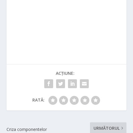
ACȚIUNE:
RATĂ:
URMĂTORUL
Criza componentelor