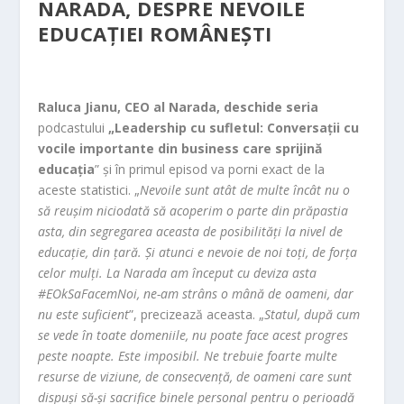
NARADA, DESPRE NEVOILE
EDUCAȚIEI ROMÂNEȘTI
Raluca Jianu, CEO al Narada, deschide seria
podcastului
„Leadership cu sufletul: Conversații cu
vocile importante din business care sprijină
educația
” și în primul episod va porni exact de la
aceste statistici. „
Nevoile sunt atât de multe încât nu o
să reușim niciodată să acoperim o parte din prăpastia
asta, din segregarea aceasta de posibilități la nivel de
educație, din țară. Și atunci e nevoie de noi toți, de forța
celor mulți. La Narada am început cu deviza asta
#EOkSaFacemNoi, ne-am strâns o mână de oameni, dar
nu este suficient
”, precizează aceasta. „
Statul, după cum
se vede în toate domeniile, nu poate face acest progres
peste noapte. Este imposibil. Ne trebuie foarte multe
resurse de viziune, de consecvență, de oameni care sunt
dispuși să-și sacrifice binele personal pentru o perioadă