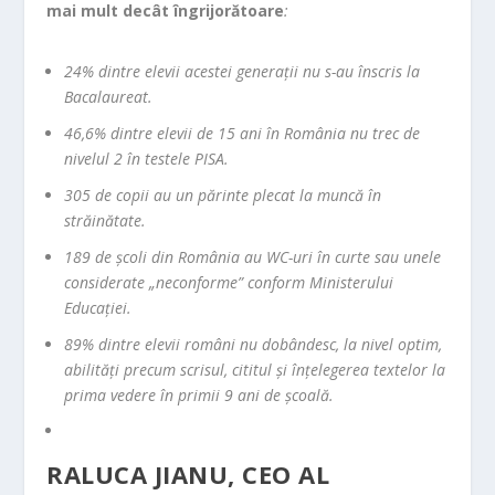
mai mult decât îngrijorătoare
:
24% dintre elevii acestei generații nu s-au înscris la
Bacalaureat.
46,6% dintre elevii de 15 ani în România nu trec de
nivelul 2 în testele PISA.
305 de copii au un părinte plecat la muncă în
străinătate.
189 de școli din România au WC-uri în curte sau unele
considerate „neconforme” conform Ministerului
Educației.
89% dintre elevii români nu dobândesc, la nivel optim,
abilități precum scrisul, cititul și înțelegerea textelor la
prima vedere în primii 9 ani de școală.
RALUCA JIANU, CEO AL