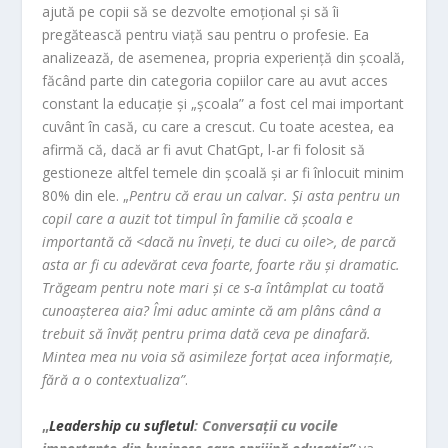
ajută pe copii să se dezvolte emoțional și să îi
pregătească pentru viață sau pentru o profesie. Ea
analizează, de asemenea, propria experiență din școală,
făcând parte din categoria copiilor care au avut acces
constant la educație și „școala” a fost cel mai important
cuvânt în casă, cu care a crescut. Cu toate acestea, ea
afirmă că, dacă ar fi avut ChatGpt, l-ar fi folosit să
gestioneze altfel temele din școală și ar fi înlocuit minim
80% din ele. „
Pentru că erau un calvar. Și asta pentru un
copil care a auzit tot timpul în familie că școala e
importantă că <dacă nu înveți, te duci cu oile>, de parcă
asta ar fi cu adevărat ceva foarte, foarte rău și dramatic.
Trăgeam pentru note mari și ce s-a întâmplat cu toată
cunoașterea aia? Îmi aduc aminte că am plâns când a
trebuit să învăț pentru prima dată ceva pe dinafară.
Mintea mea nu voia să asimileze forțat acea informație,
fără a o contextualiza”
.
„
Leadership cu sufletul
: Conversații cu vocile