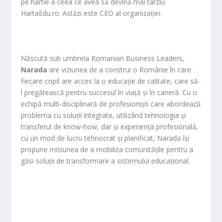
pe hârtie a ceea ce avea să devină mai târziu
HartaEdu.ro. Astăzi este CEO al organizației.
Născută sub umbrela Romanian Business Leaders,
Narada
are viziunea de a construi o Românie în care
fiecare copil are acces la o educație de calitate, care să-
l pregătească pentru succesul în viață și în carieră. Cu o
echipă multi-disciplinară de profesioniști care abordează
problema cu soluții integrate, utilizând tehnologia și
transferul de know-how, dar și experiența profesională,
cu un mod de lucru tehnocrat și planificat, Narada își
propune misiunea de a mobiliza comunitățile pentru a
găsi soluții de transformare a sistemului educațional.