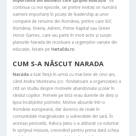
importante din business care sprijină educația”
va
continua cu noi episode, iar printre invitați se numără
oameni importanți în poziții de leadership ai unor
companii de renume din România, printre care BIC
România, Eneria, Adrem, Prime Kapital sau Green
Horse Games, care iau parte în mod activ și susțin
planurile Narada de rezolvare a urgențelor variate din
educație, listate pe
HartaEdu.ro
.
CUM S-A NĂSCUT NARADA
Narada
a luat ființă în urmă cu mai bine de cinci ani,
când Andra Munteanu (co -fondatoare a organizației) a
citit un studiu despre motivele abandonului școlar în
rândul copiilor. Primele pe listă erau durerile de dinți și
lipsa încălțărilor potrivite. Motive absurde într-o
Românie europeană, dar dureros de reale în
comunitățile marginalizate și vulnerabile din țară. În
aceeași perioadă, Raluca Jianu s-a alăturat ca voluntar
în sprijinul misiunii, creionând pentru prima dată schița