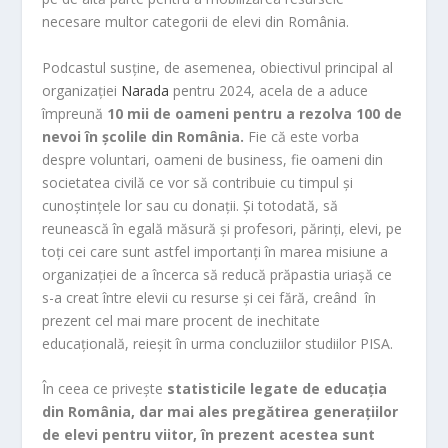
necesare multor categorii de elevi din România.
Podcastul susține, de asemenea, obiectivul principal al
organizației
Narada
pentru 2024, acela de a aduce
împreună
10 mii de oameni pentru a rezolva 100 de
nevoi în școlile din România.
Fie că este vorba
despre voluntari, oameni de business, fie oameni din
societatea civilă ce vor să contribuie cu timpul și
cunoștințele lor sau cu donații. Și totodată, să
reunească în egală măsură și profesori, părinți, elevi, pe
toți cei care sunt astfel importanți în marea misiune a
organizației de a încerca să reducă prăpastia uriașă ce
s-a creat între elevii cu resurse și cei fără, creând în
prezent cel mai mare procent de inechitate
educațională, reieșit în urma concluziilor studiilor PISA.
În ceea ce privește
s
tatisticile legate de educația
din România, dar mai ales pregătirea generațiilor
de elevi pentru viitor, în prezent acestea sunt