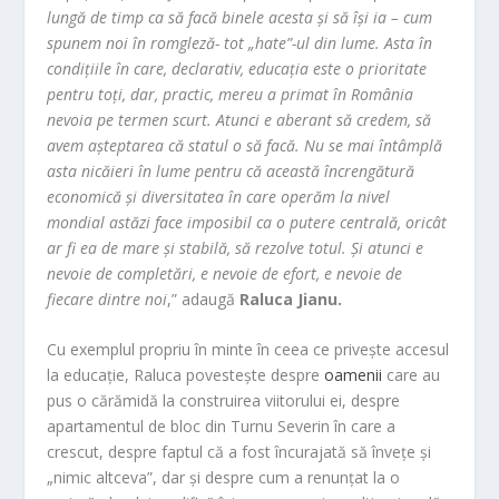
lungă de timp ca să facă binele acesta și să își ia – cum
spunem noi în romgleză- tot „hate”-ul din lume. Asta în
condițiile în care, declarativ, educația este o prioritate
pentru toți, dar, practic, mereu a primat în România
nevoia pe termen scurt. Atunci e aberant să credem, să
avem așteptarea că statul o să facă. Nu se mai întâmplă
asta nicăieri în lume pentru că această încrengătură
economică și diversitatea în care operăm la nivel
mondial astăzi face imposibil ca o putere centrală, oricât
ar fi ea de mare și stabilă, să rezolve totul. Și atunci e
nevoie de completări, e nevoie de efort, e nevoie de
fiecare dintre noi
,” adaugă
Raluca Jianu.
Cu exemplul propriu în minte în ceea ce privește accesul
la educație, Raluca povestește despre
oamenii
care au
pus o cărămidă la construirea viitorului ei, despre
apartamentul de bloc din Turnu Severin în care a
crescut, despre faptul că a fost încurajată să învețe și
„nimic altceva”, dar și despre cum a renunțat la o