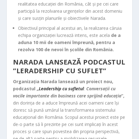
realitatea educației din România, cât și pe cei care
participă la rezolvarea urgențelor din acest domeniu
și care susțin planurile și obiectivele Narada.
Obiectivul principal al acestui an, la realizarea căruia
echipa organizației lucrează intens, este acela
de a
aduna 10 mii de oameni împreună, pentru a
rezolva 100 de nevoi în școlile din România.
NARADA LANSEAZĂ PODCASTUL
”LERADERSHIP CU SUFLET”
Organizația Narada lansează un proiect nou,
podcastul „
Leadership cu sufletul
:
Conversații cu
vocile importante din business care sprijină educația
”,
din dorința de a aduce împreună acei oameni care își
doresc să pună umărul la transformarea sistemului
educațional din România. Scopul acestui proiect este pe
de-o parte să îi prezinte pe cei sunt implicați în acest
proces și care spun povestea din propria perspectivă,
pe de altă parte pentru a mobilizarea resursele