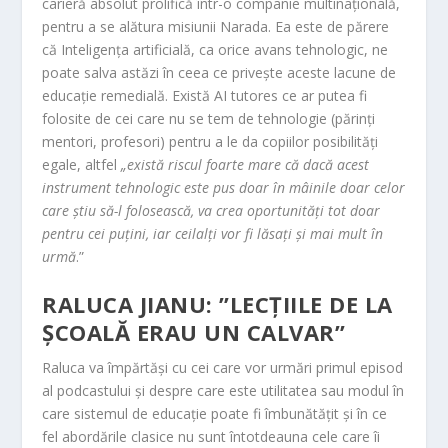
carieră absolut prolifică într-o companie multinațională,
pentru a se alătura misiunii Narada. Ea este de părere
că Inteligența artificială, ca orice avans tehnologic, ne
poate salva astăzi în ceea ce privește aceste lacune de
educație remedială. Există AI tutores ce ar putea fi
folosite de cei care nu se tem de tehnologie (părinți
mentori, profesori) pentru a le da copiilor posibilități
egale, altfel
„există riscul foarte mare că dacă acest
instrument tehnologic este pus doar în mâinile doar celor
care știu să-l folosească, va crea oportunități tot doar
pentru cei puțini, iar ceilalți vor fi lăsați și mai mult în
urmă
.”
RALUCA JIANU: ”LECȚIILE DE LA
ȘCOALĂ ERAU UN CALVAR”
Raluca va împărtăși cu cei care vor urmări primul episod
al podcastului și despre care este utilitatea sau modul în
care sistemul de educație poate fi îmbunătățit și în ce
fel abordările clasice nu sunt întotdeauna cele care îi