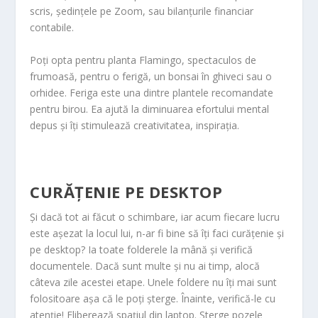
scris, ședințele pe Zoom, sau bilanțurile financiar
contabile.
Poți opta pentru planta Flamingo, spectaculos de
frumoasă, pentru o ferigă, un bonsai în ghiveci sau o
orhidee. Feriga este una dintre plantele recomandate
pentru birou. Ea ajută la diminuarea efortului mental
depus și îți stimulează creativitatea, inspirația.
CURĂȚENIE PE DESKTOP
Și dacă tot ai făcut o schimbare, iar acum fiecare lucru
este așezat la locul lui, n-ar fi bine să îți faci curățenie și
pe desktop? Ia toate folderele la mână și verifică
documentele. Dacă sunt multe și nu ai timp, alocă
câteva zile acestei etape. Unele foldere nu îți mai sunt
folositoare așa că le poți șterge. Înainte, verifică-le cu
atenție! Eliberează spațiul din laptop. Șterge pozele