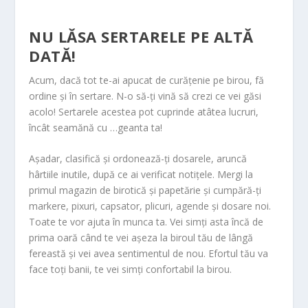
NU LĂSA SERTARELE PE ALTĂ
DATĂ!
Acum, dacă tot te-ai apucat de curățenie pe birou, fă
ordine și în sertare. N-o să-ți vină să crezi ce vei găsi
acolo! Sertarele acestea pot cuprinde atâtea lucruri,
încât seamănă cu …geanta ta!
Așadar, clasifică și ordonează-ți dosarele, aruncă
hârtiile inutile, după ce ai verificat notițele. Mergi la
primul magazin de birotică și papetărie și cumpără-ți
markere, pixuri, capsator, plicuri, agende și dosare noi.
Toate te vor ajuta în munca ta. Vei simți asta încă de
prima oară când te vei așeza la biroul tău de lângă
fereastă și vei avea sentimentul de nou. Efortul tău va
face toți banii, te vei simți confortabil la birou.