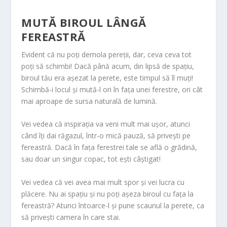
MUTĂ BIROUL LÂNGĂ
FEREASTRĂ
Evident că nu poți demola pereții, dar, ceva ceva tot
poți să schimbi! Dacă până acum, din lipsă de spațiu,
biroul tău era așezat la perete, este timpul să îl muți!
Schimbă-i locul și mută-l ori în fața unei ferestre, ori cât
mai aproape de sursa naturală de lumină.
Vei vedea că inspirația va veni mult mai ușor, atunci
când îți dai răgazul, într-o mică pauză, să privești pe
fereastră. Dacă în fața ferestrei tale se află o grădină,
sau doar un singur copac, tot ești câștigat!
Vei vedea că vei avea mai mult spor și vei lucra cu
plăcere. Nu ai spațiu și nu poți așeza biroul cu fața la
fereastră? Atunci întoarce-l și pune scaunul la perete, ca
să privești camera în care stai.