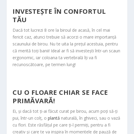
INVESTEȘTE ÎN CONFORTUL
TĂU
Dacă tot lucrezi 8 ore la biroul de acasă, în cel mai
fericit caz, atunci trebuie să acorzi o mare importanță
scaunului de birou. Nu te uita la prețul acestuia, pentru
că merită toți banii! Ideal ar fi să investești într-un scaun
ergonomic, iar coloana ta vertebrală îți va fi
recunoscătoare, pe termen lung!
CU O FLOARE CHIAR SE FACE
PRIMĂVARĂ!
Ei, și dacă tot ți-ai făcut curat pe birou, acum poți să-ți
pui, într-un colț, o
plantă
naturală, în ghiveci, sau o vază
cu flori. Este răsfățul pe care ți-l permiți, pentru a fi
creativ și care te va inspira în momentele de pauză de