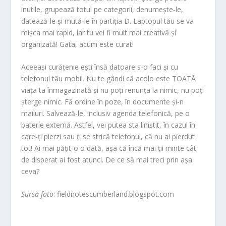
inutile, grupează totul pe categorii, denumește-le,
datează-le și mută-le în partiția D. Laptopul tău se va
mișca mai rapid, iar tu vei fi mult mai creativă și
organizată! Gata, acum este curat!
Aceeași curățenie ești însă datoare s-o faci și cu
telefonul tău mobil. Nu te gândi că acolo este TOATĂ
viața ta înmagazinată și nu poți renunța la nimic, nu poți
șterge nimic. Fă ordine în poze, în documente și-n
mailuri. Salvează-le, inclusiv agenda telefonică, pe o
baterie externă. Astfel, vei putea sta liniștit, în cazul în
care-ți pierzi sau ți se strică telefonul, că nu ai pierdut
tot! Ai mai pățit-o o dată, așa că încă mai ții minte cât
de disperat ai fost atunci. De ce să mai treci prin așa
ceva?
Sursă foto
: fieldnotescumberland.blogspot.com