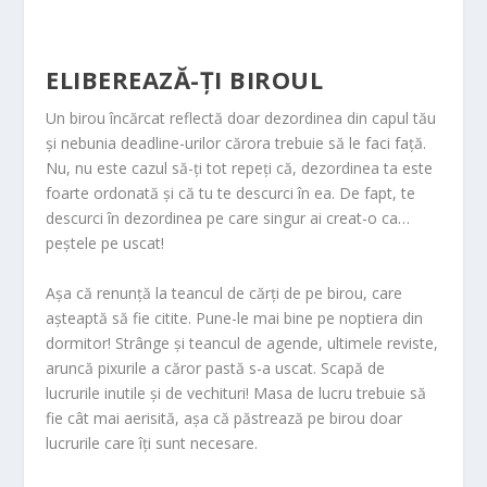
ELIBEREAZĂ-ȚI BIROUL
Un birou încărcat reflectă doar dezordinea din capul tău
și nebunia deadline-urilor cărora trebuie să le faci față.
Nu, nu este cazul să-ți tot repeți că, dezordinea ta este
foarte ordonată și că tu te descurci în ea. De fapt, te
descurci în dezordinea pe care singur ai creat-o ca…
peștele pe uscat!
Așa că renunță la teancul de cărți de pe birou, care
așteaptă să fie citite. Pune-le mai bine pe noptiera din
dormitor! Strânge și teancul de agende, ultimele reviste,
aruncă pixurile a căror pastă s-a uscat. Scapă de
lucrurile inutile și de vechituri! Masa de lucru trebuie să
fie cât mai aerisită, așa că păstrează pe birou doar
lucrurile care îți sunt necesare.