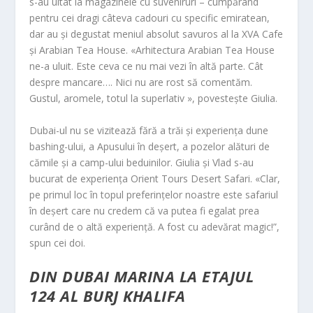
s-au uitat la magazinele cu suveniruri – cumpărând
pentru cei dragi câteva cadouri cu specific emiratean,
dar au și degustat meniul absolut savuros al la XVA Cafe
și Arabian Tea House. «Arhitectura Arabian Tea House
ne-a uluit. Este ceva ce nu mai vezi în altă parte. Cât
despre mancare…. Nici nu are rost să comentăm.
Gustul, aromele, totul la superlativ », povestește Giulia.
Dubai-ul nu se vizitează fără a trăi și experiența dune
bashing-ului, a Apusului în deșert, a pozelor alături de
cămile și a camp-ului beduinilor. Giulia și Vlad s-au
bucurat de experiența Orient Tours Desert Safari. «Clar,
pe primul loc în topul preferințelor noastre este safariul
în deșert care nu credem că va putea fi egalat prea
curând de o altă experiență. A fost cu adevărat magic!”,
spun cei doi.
DIN DUBAI MARINA LA ETAJUL
124 AL BURJ KHALIFA