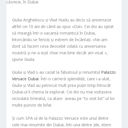
Giulia Anghelescu și Vlad Huidu au decis să aniverseze
altfel cei 10 ani de când au spus «Da!». Cei doi au optat
să meargă într-o vacanță romantică în Dubai,
întorcându-se fericiți și extrem de încântați. «Ne-am
dorit să facem ceva deosebit odată cu aniversarea
noastră și ne-a ieșit chiar mai bine decât am visat »,
spune Giulia.
Giulia și Vlad s-au cazat la fabulosul și renumitul
Palazzo
Versace Dubai
. Într-o cameră splendidă, care i-a uluit,
Giulia și Vlad au petrecut mult prea puțin timp întrucât
Dubai-ul îi chema la explorat. Cei doi nu mai vizitasera
niciodată Emiratul, ca atare aveau pe ”to visit list”-ul lor
multe puncte de bifat.
Și cum SPA-ul de la Palazzo Versace este unul dintre
cele mai renumite din Dubai, într-una dintre zile, etern