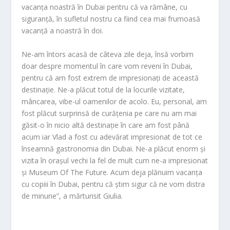
vacanța noastră în Dubai pentru că va rămâne, cu
siguranță, în sufletul nostru ca fiind cea mai frumoasă
vacanță a noastră în doi.
Ne-am întors acasă de câteva zile deja, însă vorbim
doar despre momentul în care vom reveni în Dubai,
pentru că am fost extrem de impresionați de această
destinație. Ne-a plăcut totul de la locurile vizitate,
mâncarea, vibe-ul oamenilor de acolo. Eu, personal, am
fost plăcut surprinsă de curățenia pe care nu am mai
găsit-o în nicio altă destinație în care am fost până
acum iar Vlad a fost cu adevărat impresionat de tot ce
înseamnă gastronomia din Dubai. Ne-a plăcut enorm și
vizita în orașul vechi la fel de mult cum ne-a impresionat
și Museum Of The Future. Acum deja plănuim vacanța
cu copiii în Dubai, pentru că știm sigur că ne vom distra
de minune”, a mărturisit Giulia.