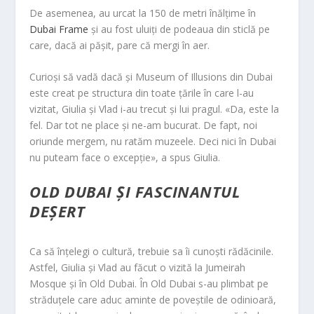
De asemenea, au urcat la 150 de metri înălțime în
Dubai Frame
și au fost uluiți de podeaua din sticlă pe
care, dacă ai pășit, pare că mergi în aer.
Curioși să vadă dacă și Museum of Illusions din Dubai
este creat pe structura din toate țările în care l-au
vizitat, Giulia și Vlad i-au trecut și lui pragul. «Da, este la
fel. Dar tot ne place și ne-am bucurat. De fapt, noi
oriunde mergem, nu ratăm muzeele. Deci nici în Dubai
nu puteam face o excepție», a spus Giulia.
OLD DUBAI ȘI FASCINANTUL
DEȘERT
Ca să înțelegi o cultură, trebuie sa îi cunoști rădăcinile.
Astfel, Giulia și Vlad au făcut o vizită la Jumeirah
Mosque și în Old Dubai. În Old Dubai s-au plimbat pe
străduțele care aduc aminte de poveștile de odinioară,