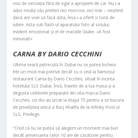
nou de senzația fără de egal a apropierii de cai. Nu i-a
adus noului său prieten nici morcovi, nici măr – neștiind
dacă are voie să facă asta, însa i-a oferit o tonă de
iubire. Asta sub flash-ul aparatului foto al soțului,
evident emoționat și el de reacțiile Giuliei. «A fost
minunat!»
CA
RNA BY DARIO CECCHINI
Ultima seară petrecută în Dubai nu se putea încheia
într-un mod mai potrivit decât cu o cină la faimosul
restaurant Carna by Dario Cecchini, situat în incinta
hotelului SLS Dubai. Însă, înainte de a lua masa și a
degusta celebrele preparate din vita marca Dario
Cecchini, cei doi au urcat la etajul 75 pentru a se bucura
de priveliștea unică a Burj Khalifa de la Infinity Pool-ul
SLS, Privilege.
“Cred că nu se putea să alegem un moment mai bun
decât aniversarea celor 10 ani de căsătorie pentru