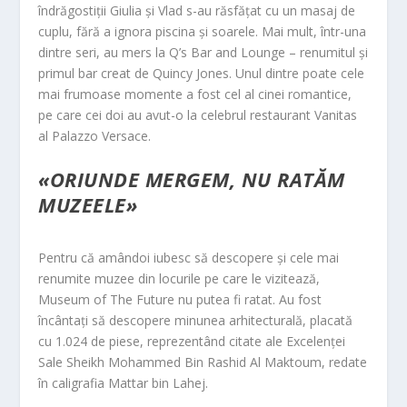
îndrăgostiții Giulia și Vlad s-au răsfățat cu un masaj de
cuplu, fără a ignora piscina și soarele. Mai mult, într-una
dintre seri, au mers la Q’s Bar and Lounge – renumitul și
primul bar creat de Quincy Jones. Unul dintre poate cele
mai frumoase momente a fost cel al cinei romantice,
pe care cei doi au avut-o la celebrul restaurant Vanitas
al Palazzo Versace.
«ORIUNDE MERGEM, NU RATĂM
MUZEELE»
Pentru că amândoi iubesc să descopere și cele mai
renumite muzee din locurile pe care le vizitează,
Museum of The Future nu putea fi ratat. Au fost
încântați să descopere minunea arhitecturală, placată
cu 1.024 de piese, reprezentând citate ale Excelenței
Sale Sheikh Mohammed Bin Rashid Al Maktoum, redate
în caligrafia Mattar bin Lahej.