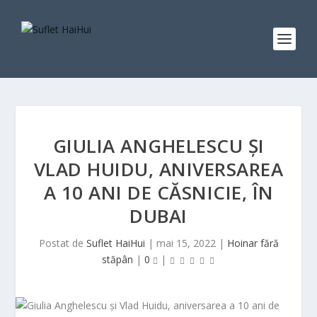
GIULIA ANGHELESCU ȘI
VLAD HUIDU, ANIVERSAREA
A 10 ANI DE CĂSNICIE, ÎN
DUBAI
Postat de
Suflet HaiHui
|
mai 15, 2022
|
Hoinar fără
stăpân
|
0
|