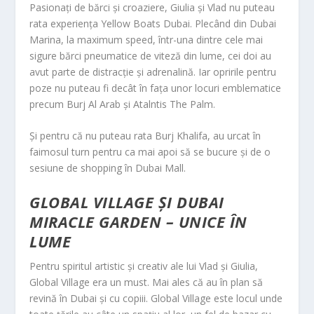
Pasionați de bărci și croaziere, Giulia și Vlad nu puteau
rata experiența Yellow Boats Dubai. Plecând din Dubai
Marina, la maximum speed, într-una dintre cele mai
sigure bărci pneumatice de viteză din lume, cei doi au
avut parte de distracție și adrenalină. Iar opririle pentru
poze nu puteau fi decât în fața unor locuri emblematice
precum Burj Al Arab și Atalntis The Palm.
Și pentru că nu puteau rata Burj Khalifa, au urcat în
faimosul turn pentru ca mai apoi să se bucure și de o
sesiune de shopping în Dubai Mall.
GLOBAL VILLAGE ȘI DUBAI
MIRACLE GARDEN – UNICE ÎN
LUME
Pentru spiritul artistic și creativ ale lui Vlad și Giulia,
Global Village era un must. Mai ales că au în plan să
revină în Dubai și cu copiii. Global Village este locul unde