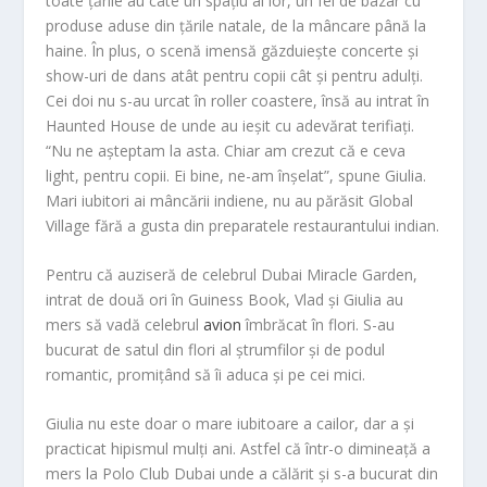
toate țările au câte un spațiu al lor, un fel de bazar cu
produse aduse din țările natale, de la mâncare până la
haine. În plus, o scenă imensă găzduiește concerte și
show-uri de dans atât pentru copii cât și pentru adulți.
Cei doi nu s-au urcat în roller coastere, însă au intrat în
Haunted House de unde au ieșit cu adevărat terifiați.
“Nu ne așteptam la asta. Chiar am crezut că e ceva
light, pentru copii. Ei bine, ne-am înșelat”, spune Giulia.
Mari iubitori ai mâncării indiene, nu au părăsit Global
Village fără a gusta din preparatele restaurantului indian.
Pentru că auziseră de celebrul Dubai Miracle Garden,
intrat de două ori în Guiness Book, Vlad și Giulia au
mers să vadă celebrul
avion
îmbrăcat în flori. S-au
bucurat de satul din flori al ștrumfilor și de podul
romantic, promițând să îi aduca și pe cei mici.
Giulia nu este doar o mare iubitoare a cailor, dar a și
practicat hipismul mulți ani. Astfel că într-o dimineață a
mers la Polo Club Dubai unde a călărit și s-a bucurat din