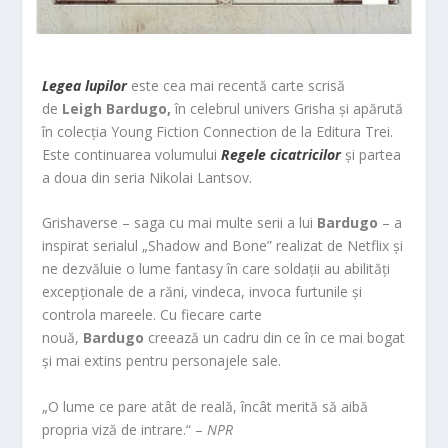
Legea lupilor
este cea mai recentă carte scrisă
de
Leigh Bardugo,
în celebrul univers Grisha și apărută
în colecția Young Fiction Connection de la Editura Trei.
Este continuarea volumului
Regele cicatricilor
și partea
a doua din seria Nikolai Lantsov.
Grishaverse – saga cu mai multe serii a lui
Bardugo
– a
inspirat serialul „Shadow and Bone” realizat de Netflix și
ne dezvăluie o lume fantasy în care soldații au abilități
excepționale de a răni, vindeca, invoca furtunile și
controla mareele. Cu fiecare carte
nouă,
Bardugo
creează un cadru din ce în ce mai bogat
și mai extins pentru personajele sale.
„O lume ce pare atât de reală, încât merită să aibă
propria viză de intrare.“ –
NPR