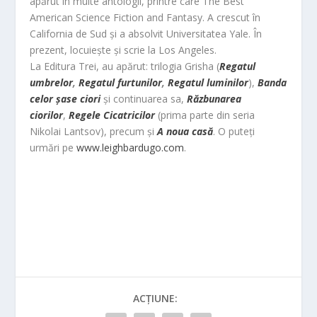
apărut în multe antologii, printre care The Best
American Science Fiction and Fantasy. A crescut în
California de Sud și a absolvit Universitatea Yale. În
prezent, locuiește și scrie la Los Angeles.
La Editura Trei, au apărut: trilogia Grisha (
Regatul
umbrelor
,
Regatul furtunilor
,
Regatul luminilor
),
Banda
celor șase ciori
și continuarea sa,
Răzbunarea
ciorilor
,
Regele Cicatricilor
(prima parte din seria
Nikolai Lantsov), precum și
A noua casă
. O puteţi
urmări pe
www.leighbardugo.com
.
ACȚIUNE: