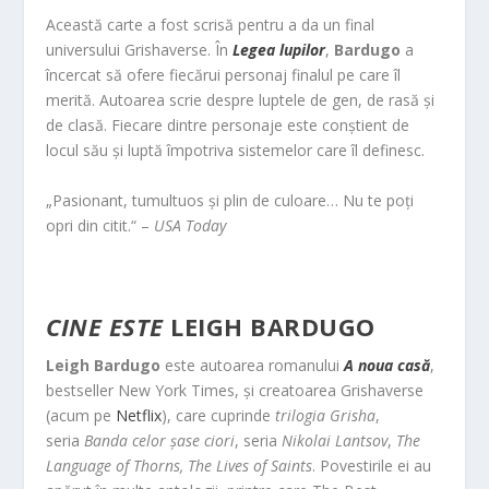
Această carte a fost scrisă pentru a da un final
universului Grishaverse. În
Legea lupilor
,
Bardugo
a
încercat să ofere fiecărui personaj finalul pe care îl
merită. Autoarea scrie despre luptele de gen, de rasă și
de clasă. Fiecare dintre personaje este conștient de
locul său și luptă împotriva sistemelor care îl definesc.
„Pasionant, tumultuos și plin de culoare… Nu te poți
opri din citit.“ –
USA Today
CINE ESTE
LEIGH BARDUGO
Leigh Bardugo
este autoarea romanului
A noua casă
,
bestseller New York Times, și creatoarea Grishaverse
(acum pe
Netflix
), care cuprinde
trilogia Grisha
,
seria
Banda celor șase ciori
, seria
Nikolai Lantsov
,
The
Language of Thorns, The Lives of Saints
. Povestirile ei au