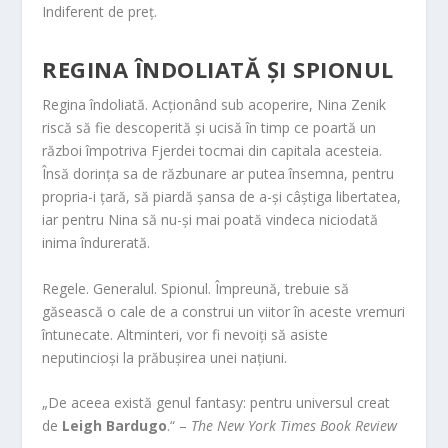
Indiferent de preț.
REGINA ÎNDOLIATĂ ȘI SPIONUL
Regina îndoliată. Acționând sub acoperire, Nina Zenik
riscă să fie descoperită și ucisă în timp ce poartă un
război împotriva Fjerdei tocmai din capitala acesteia.
Însă dorința sa de răzbunare ar putea însemna, pentru
propria-i țară, să piardă șansa de a-și câștiga libertatea,
iar pentru Nina să nu-și mai poată vindeca niciodată
inima îndurerată.
Regele. Generalul. Spionul. Împreună, trebuie să
găsească o cale de a construi un viitor în aceste vremuri
întunecate. Altminteri, vor fi nevoiți să asiste
neputincioși la prăbușirea unei națiuni.
„De aceea există genul fantasy: pentru universul creat
de
Leigh Bardugo
.“ –
The New York Times Book Review