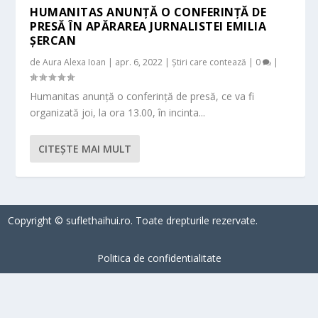
HUMANITAS ANUNȚĂ O CONFERINȚĂ DE
PRESĂ ÎN APĂRAREA JURNALISTEI EMILIA
ȘERCAN
de
Aura Alexa Ioan
|
apr. 6, 2022
|
Știri care contează
|
0
|
Humanitas anunță o conferință de presă, ce va fi
organizată joi, la ora 13.00, în incinta...
CITEŞTE MAI MULT
Copyright © suflethaihui.ro. Toate drepturile rezervate.
Politica de confidentialitate