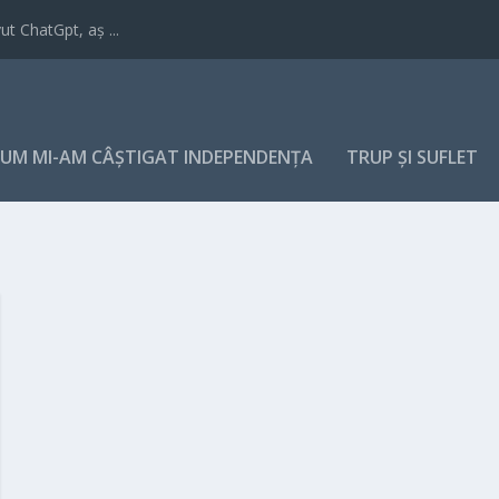
t ChatGpt, aș ...
UM MI-AM CÂȘTIGAT INDEPENDENȚA
TRUP ȘI SUFLET