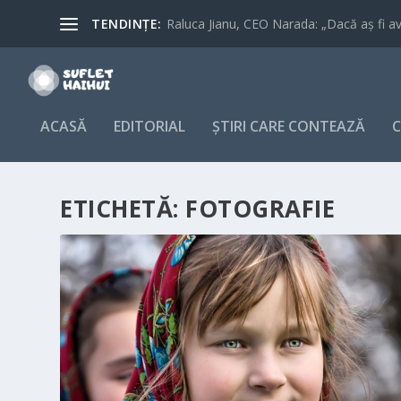
TENDINȚE:
Raluca Jianu, CEO Narada: „Dacă aș fi avu
ACASĂ
EDITORIAL
ȘTIRI CARE CONTEAZĂ
C
ETICHETĂ:
FOTOGRAFIE