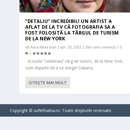
”DETALIU” INCREDIBIL! UN ARTIST A
AFLAT DE LA TV CĂ FOTOGRAFIA SA A
FOST FOLOSITĂ LA TÂRGUL DE TURISM
DE LA NEW YORK
de
Aura Alexa Ioan
|
apr. 20, 2022
|
Știri care contează
|
0
|
Ecourile ”celebrului” târg de turism, de la New York,
sunt departe de a se stinge! Daliana...
CITEŞTE MAI MULT
Copyright © suflethaihui.ro. Toate drepturile rezervate.