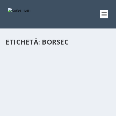
ETICHETĂ:
BORSEC
SCOR
0 %
CUM AM AJUNS DEPENDENTĂ DE PRIETENA
MEA, REGINA!
de
Aura Alexa Ioan
|
nov. 16, 2021
|
Trup și suflet
|
0
|
Nimic nu se compară cu o prietenie adevărată. O
cunoscusem demult pe Regina, dar n-aș putea spune...
CITEŞTE MAI MULT