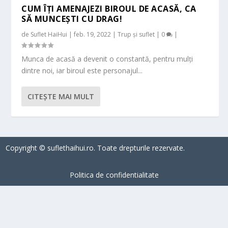
CUM ÎȚI AMENAJEZI BIROUL DE ACASĂ, CA
SĂ MUNCEȘTI CU DRAG!
de
Suflet HaiHui
|
feb. 19, 2022
|
Trup și suflet
|
0
|
Munca de acasă a devenit o constantă, pentru mulți
dintre noi, iar biroul este personajul...
CITEŞTE MAI MULT
Copyright © suflethaihui.ro. Toate drepturile rezervate.
Politica de confidentialitate