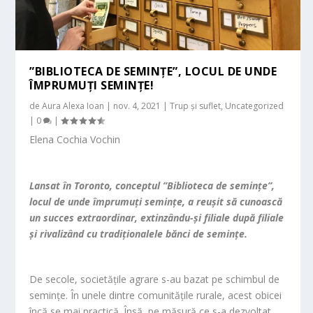
”BIBLIOTECA DE SEMINȚE”, LOCUL DE UNDE
ÎMPRUMUȚI SEMINȚE!
de
Aura Alexa Ioan
|
nov. 4, 2021
|
Trup și suflet
,
Uncategorized
|
0
|
Elena Cochia Vochin
Lansat în Toronto, conceptul ”Biblioteca de semințe”,
locul de unde împrumuți semințe, a reușit să cunoască
un succes extraordinar, extinzându-și filiale după filiale
și rivalizând cu tradiționalele bănci de semințe.
De secole, societățile agrare s-au bazat pe schimbul de
semințe. În unele dintre comunitățile rurale, acest obicei
încă se mai practică. Însă, pe măsură ce s-a dezvoltat