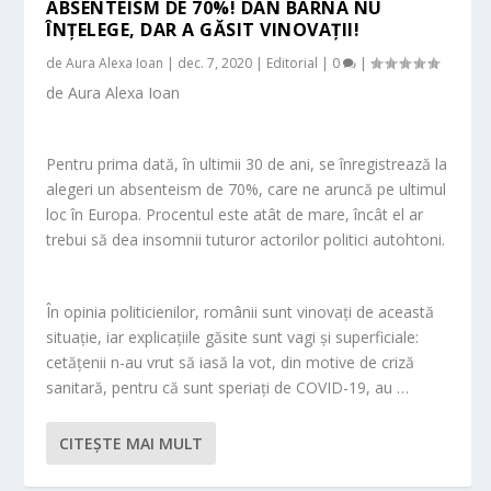
ABSENTEISM DE 70%! DAN BARNA NU
ÎNȚELEGE, DAR A GĂSIT VINOVAȚII!
de
Aura Alexa Ioan
|
dec. 7, 2020
|
Editorial
|
0
|
de Aura Alexa Ioan
Pentru prima dată, în ultimii 30 de ani, se înregistrează la
alegeri un absenteism de 70%, care ne aruncă pe ultimul
loc în Europa. Procentul este atât de mare, încât el ar
trebui să dea insomnii tuturor actorilor politici autohtoni.
În opinia politicienilor, românii sunt vinovați de această
situație, iar explicațiile găsite sunt vagi și superficiale:
cetățenii n-au vrut să iasă la vot, din motive de criză
sanitară, pentru că sunt speriați de COVID-19, au …
CITEŞTE MAI MULT