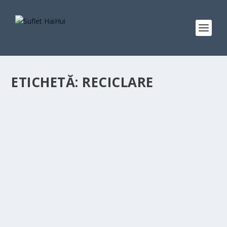
ETICHETĂ:
RECICLARE
CRIZA COMPONENTELOR ELECTRONICE
LOVEȘTE INDUSTRIA MONDIALĂ
de
Aura Alexa Ioan
|
nov. 22, 2021
|
Știri care contează
|
0
|
Criza componentelor electronice a lovit industrii
importante la nivel mondial, inclusiv industria...
CITEŞTE MAI MULT