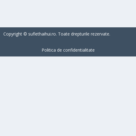
CITEŞTE MAI MULT
Copyright © suflethaihui.ro. Toate drepturile rezervate.
Politica de confidentialitate