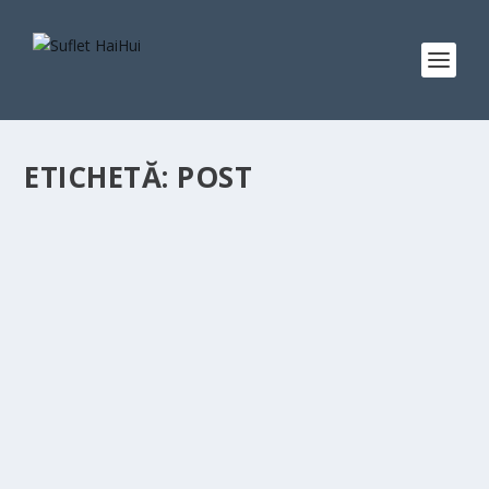
ETICHETĂ:
POST
POȚI POSTI FĂRĂ SĂ TE ÎNGRAȘI: SFATURILE
ANCĂI ALUNGULESEI, PENTRU POSTUL
CRĂCIUNULUI!
de
Aura Alexa Ioan
|
nov. 18, 2021
|
Trup și suflet
,
Uncategorized
|
0
|
Suntem în prima săptămână a postului Crăciunului, un
post totuși, mult mai blând decât Postul...