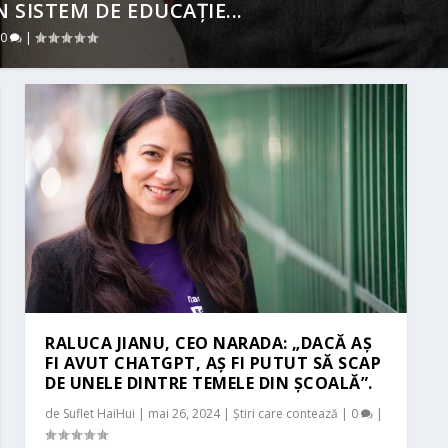
 SISTEM DE EDUCAȚIE...
|
0
|
RALUCA JIANU, CEO NARADA: „DACĂ AȘ
FI AVUT CHATGPT, AȘ FI PUTUT SĂ SCAP
DE UNELE DINTRE TEMELE DIN ȘCOALĂ”.
de
Suflet HaiHui
|
mai 26, 2024
|
Știri care contează
|
0
|