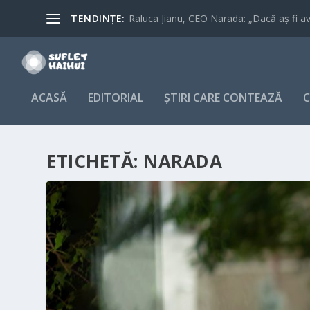
TENDINȚE:
Raluca Jianu, CEO Narada: „Dacă aș fi avu
ACASĂ
EDITORIAL
ȘTIRI CARE CONTEAZĂ
C
ETICHETĂ:
NARADA