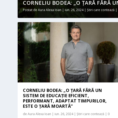
CORNELIU BODEA: „O ȚARĂ FĂRĂ UN
Postat de
Aura Alexa Ioan
|
iun. 26, 2024
|
Știri care contează
CORNELIU BODEA: „O ȚARĂ FĂRĂ UN
SISTEM DE EDUCAȚIE EFICIENT,
PERFORMANT, ADAPTAT TIMPURILOR,
ESTE O ȚARĂ MOARTĂ”
de
Aura Alexa Ioan
|
iun. 26, 2024
|
Știri care contează
|
0