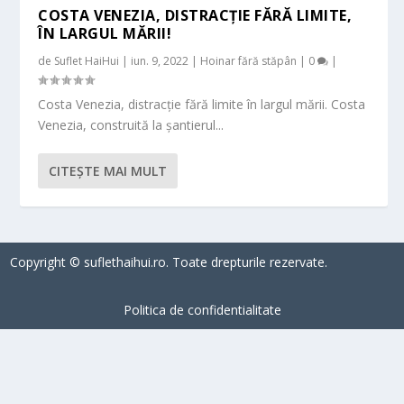
COSTA VENEZIA, DISTRACȚIE FĂRĂ LIMITE,
ÎN LARGUL MĂRII!
de
Suflet HaiHui
|
iun. 9, 2022
|
Hoinar fără stăpân
|
0
|
Costa Venezia, distracție fără limite în largul mării. Costa
Venezia, construită la șantierul...
CITEŞTE MAI MULT
Copyright © suflethaihui.ro. Toate drepturile rezervate.
Politica de confidentialitate