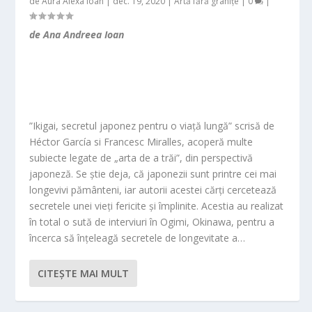
de
Aura Alexa Ioan
|
dec. 19, 2020
|
Artă fără granițe
|
0
|
de Ana Andreea Ioan
”Ikigai, secretul japonez pentru o viață lungă” scrisă de
Héctor García si Francesc Miralles, acoperă multe
subiecte legate de „arta de a trăi”, din perspectivă
japoneză. Se știe deja, că japonezii sunt printre cei mai
longevivi pământeni, iar autorii acestei cărți cercetează
secretele unei vieți fericite și împlinite. Acestia au realizat
în total o sută de interviuri în Ogimi, Okinawa, pentru a
încerca să înțeleagă secretele de longevitate a…
CITEŞTE MAI MULT