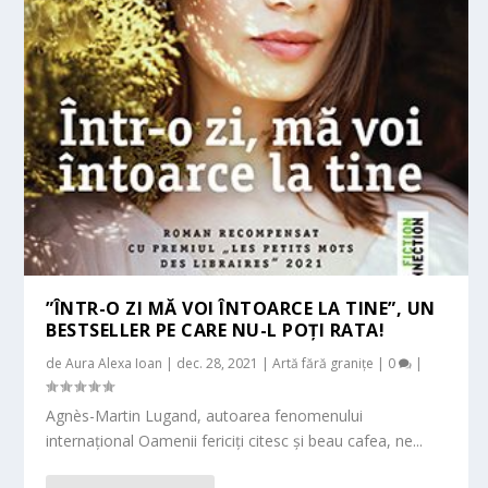
”ÎNTR-O ZI MĂ VOI ÎNTOARCE LA TINE”, UN
BESTSELLER PE CARE NU-L POȚI RATA!
de
Aura Alexa Ioan
|
dec. 28, 2021
|
Artă fără granițe
|
0
|
Agnès-Martin Lugand, autoarea fenomenului
internaţional Oamenii fericiţi citesc şi beau cafea, ne...