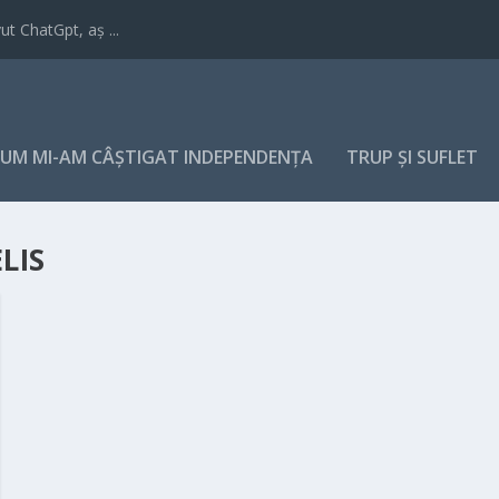
t ChatGpt, aș ...
UM MI-AM CÂȘTIGAT INDEPENDENȚA
TRUP ȘI SUFLET
LIS