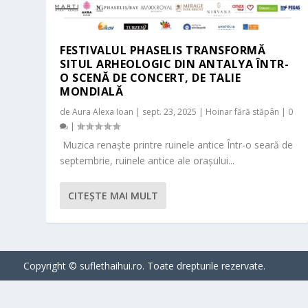
FESTIVALUL PHASELIS TRANSFORMĂ
SITUL ARHEOLOGIC DIN ANTALYA ÎNTR-
O SCENĂ DE CONCERT, DE TALIE
MONDIALĂ
de
Aura Alexa Ioan
|
sept. 23, 2025
|
Hoinar fără stăpân
|
0
|
Muzica renaște printre ruinele antice Într-o seară de
septembrie, ruinele antice ale orașului...
CITEŞTE MAI MULT
Copyright © suflethaihui.ro. Toate drepturile rezervate.