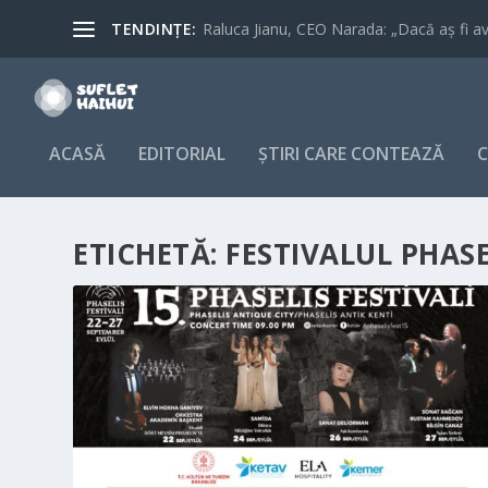
TENDINȚE:
Raluca Jianu, CEO Narada: „Dacă aș fi avu
ACASĂ
EDITORIAL
ȘTIRI CARE CONTEAZĂ
C
ETICHETĂ:
FESTIVALUL PHASE