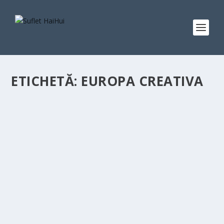
ETICHETĂ:
EUROPA CREATIVA
PROIECTUL EUROPEAN KASTA MORRELY, UN
REPER PENTRU INDUSTRIILE CULTURALE ȘI
CREATIVE!
de
Aura Alexa Ioan
|
iun. 17, 2022
|
Artă fără granițe
|
0
|
Proiectul european Kasta Morrely Fashion Week, derulat
sub egida Europa Creativa, a ajuns la final...