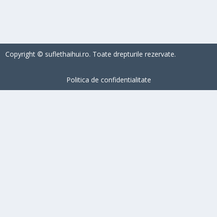
CITEŞTE MAI MULT
Copyright © suflethaihui.ro. Toate drepturile rezervate.
Politica de confidentialitate