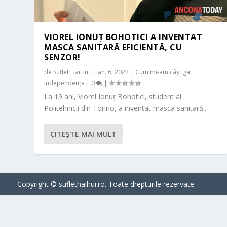
VIOREL IONUȚ BOHOTICI A INVENTAT
MASCA SANITARĂ EFICIENTĂ, CU
SENZOR!
de
Suflet HaiHui
|
ian. 6, 2022
|
Cum mi-am câștigat
independența
|
0
|
La 19 ani, Viorel Ionuț Bohotici, student al
Politehnicii din Torino, a inventat masca sanitară...
CITEŞTE MAI MULT
Copyright © suflethaihui.ro. Toate drepturile rezervate.