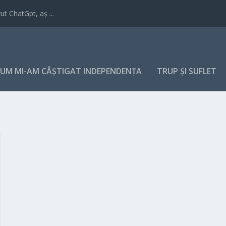
t ChatGpt, aș ...
UM MI-AM CÂȘTIGAT INDEPENDENȚA
TRUP ȘI SUFLET