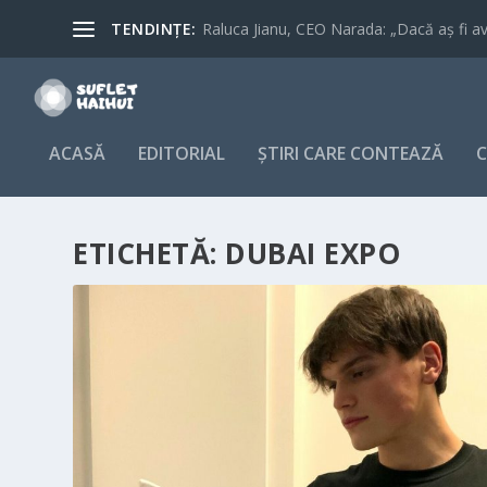
TENDINȚE:
Raluca Jianu, CEO Narada: „Dacă aș fi avu
ACASĂ
EDITORIAL
ȘTIRI CARE CONTEAZĂ
C
ETICHETĂ:
DUBAI EXPO