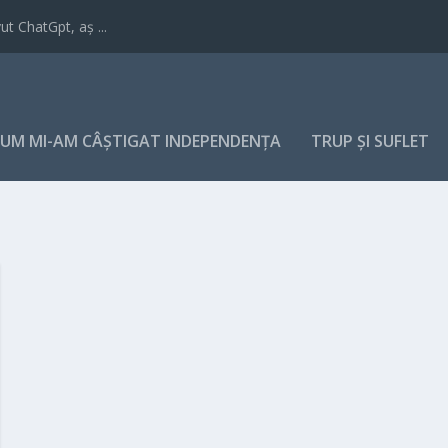
t ChatGpt, aș ...
UM MI-AM CÂȘTIGAT INDEPENDENȚA
TRUP ȘI SUFLET