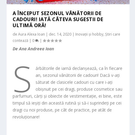
A ÎNCEPUT SEZONUL VÂNĂTORII DE
CADOURI! IATĂ CÂTEVA SUGESTII DE
ULTIMĂ ORĂ!
de
Aura Alexa Ioan
|
dec. 14, 2020
|
Inovații și hobby
,
Știri care
contează
|
0
|
De Ana Andreea Ioan
S
ărbătorile de iarnă declanșează, ca în fiecare
an, sezonul vânătorii de cadouri! Dacă v-ați
săturat de clasicele cadouri cu care i-ați
obișnuit pe cei dragi, produse cosmetice sau
parfumuri, cărți și obiecte de vestimentație, ei bine, este
timpul să ieșiți din această rutină și să-i suprindeți pe cei
dragi cu noi produse, pe cât de practice, pe atât de
revoluționare!