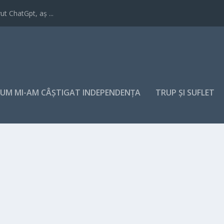
t ChatGpt, aș ...
UM MI-AM CÂȘTIGAT INDEPENDENȚA
TRUP ȘI SUFLET
ENTRU ANUL ACESTA
rized
|
0
|
nul acesta aduce în prim-plan tendințe...