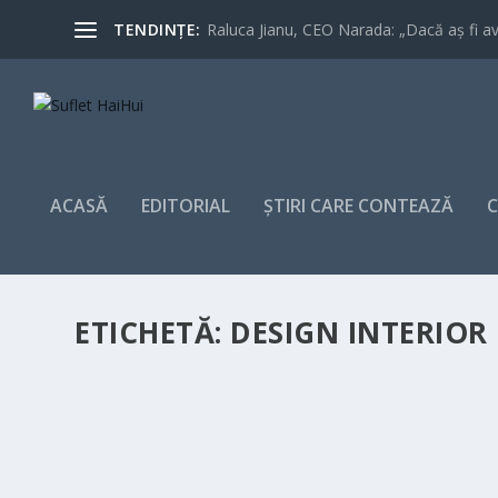
TENDINȚE:
Raluca Jianu, CEO Narada: „Dacă aș fi avu
ACASĂ
EDITORIAL
ȘTIRI CARE CONTEAZĂ
C
ETICHETĂ:
DESIGN INTERIOR
10 TENDINȚE ÎN DESIGNUL DE INTERIOR P
de
Aura Alexa Ioan
|
iun. 12, 2024
|
Artă fără granițe
,
Uncatego
Industria designului de interior evoluează continuu, iar a