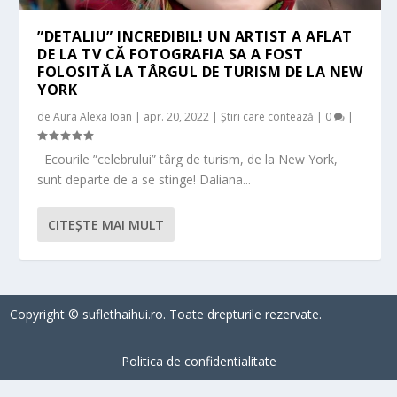
”DETALIU” INCREDIBIL! UN ARTIST A AFLAT
DE LA TV CĂ FOTOGRAFIA SA A FOST
FOLOSITĂ LA TÂRGUL DE TURISM DE LA NEW
YORK
de
Aura Alexa Ioan
|
apr. 20, 2022
|
Știri care contează
|
0
|
Ecourile ”celebrului” târg de turism, de la New York,
sunt departe de a se stinge! Daliana...
CITEŞTE MAI MULT
Copyright © suflethaihui.ro. Toate drepturile rezervate.
Politica de confidentialitate